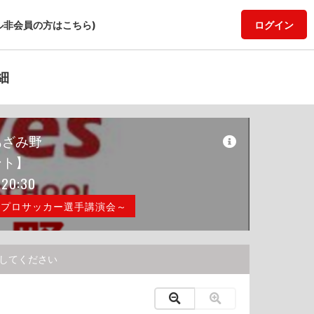
ル非会員の方はこちら)
ログイン
細
あざみ野
ント】
 20:30
役プロサッカー選手講演会～
してください