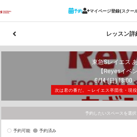
予約
マイページ登録(スクー
レッスン詳
東急Sレイエス 
【Reyesイベ
6/14
(日)
18:00 -
次は君の番だ。～レイエス卒団生・現
予約したいスペースを選択
予約可能
予約済み